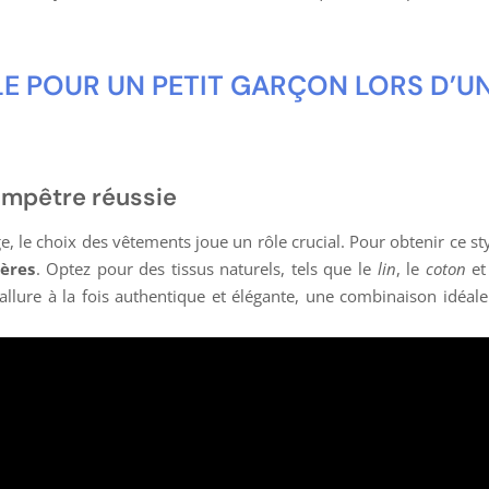
LE POUR UN PETIT GARÇON LORS D’U
ampêtre réussie
e, le choix des vêtements joue un rôle crucial. Pour obtenir ce s
ères
. Optez pour des tissus naturels, tels que le
lin
, le
coton
et
 allure à la fois authentique et élégante, une combinaison idéal