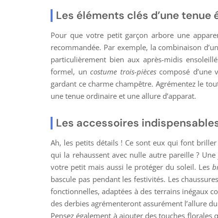
Les éléments clés d’une tenue 
Pour que votre petit garçon arbore une apparen
recommandée. Par exemple, la combinaison d’u
particulièrement bien aux après-midis ensoleill
formel, un
costume trois-pièces
composé d’une ves
gardant ce charme champêtre. Agrémentez le tout 
une tenue ordinaire et une allure d’apparat.
Les accessoires indispensables
Ah, les petits détails ! Ce sont eux qui font bril
qui la rehaussent avec nulle autre pareille ? Une 
votre petit mais aussi le protéger du soleil. Les
br
bascule pas pendant les festivités. Les chaussures
fonctionnelles, adaptées à des terrains inégaux 
des derbies agrémenteront assurément l’allure du
Pensez également à ajouter des touches florales 