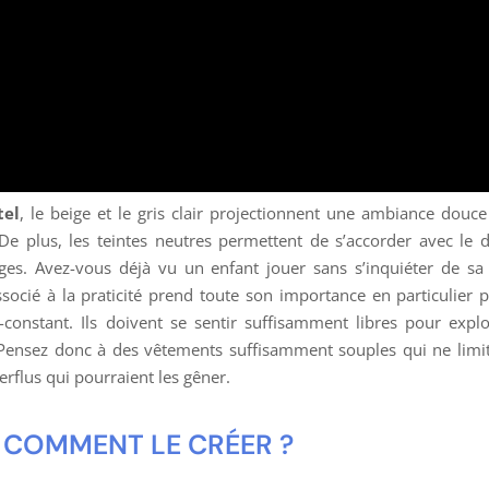
tel
, le beige et le gris clair projectionnent une ambiance douc
 plus, les teintes neutres permettent de s’accorder avec le dé
ages. Avez-vous déjà vu un enfant jouer sans s’inquiéter de sa 
socié à la praticité prend toute son importance en particulier p
nstant. Ils doivent se sentir suffisamment libres pour explor
. Pensez donc à des vêtements suffisamment souples qui ne limit
rflus qui pourraient les gêner.
: COMMENT LE CRÉER ?