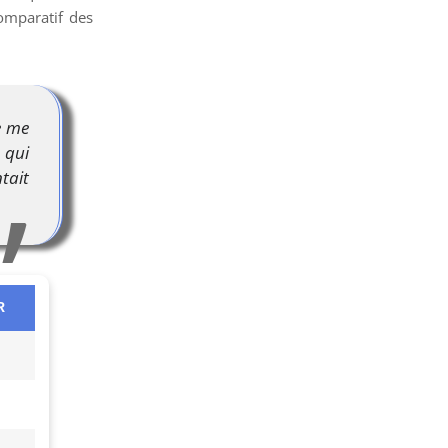
comparatif des
e me
 qui
tait
R