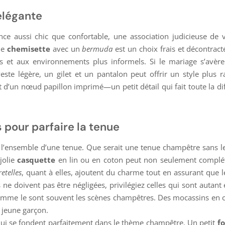
élégante
ce aussi chic que confortable, une association judicieuse de 
ne
chemisette
avec un
bermuda
est un choix frais et décontract
és et aux environnements plus informels. Si le mariage s’avèr
te légère, un gilet et un pantalon peut offrir un style plus ra
d’un nœud papillon imprimé—un petit détail qui fait toute la di
 pour parfaire la tenue
ler l’ensemble d’une tenue. Que serait une tenue champêtre sans l
jolie
casquette
en lin ou en coton peut non seulement complét
etelles
, quant à elles, ajoutent du charme tout en assurant que 
 ne doivent pas être négligées, privilégiez celles qui sont autant
comme le sont souvent les scènes champêtres. Des mocassins en 
 jeune garçon.
qui se fondent parfaitement dans le thème champêtre. Un petit
f