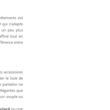
vêtements est
é qui s’adapte
e un peu plus
ffiné tout en
fférence entre
es accessoires
er le look de
le pantalon ne
 élégantes que
cuir souple ou
oulard
ou une