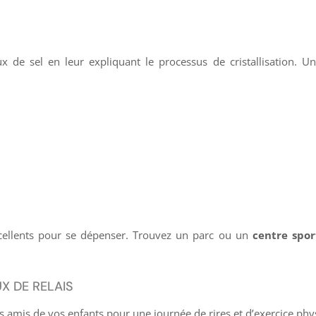
de sel en leur expliquant le processus de cristallisation. Une
ellents pour se dépenser. Trouvez un parc ou un
centre spor
X DE RELAIS
s amis de vos enfants pour une journée de rires et d’exercice phy