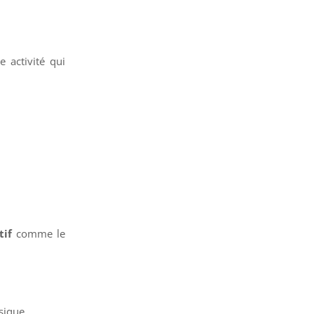
 activité qui
tif
comme le
sique.